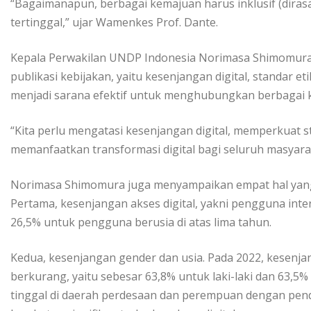
“Bagaimanapun, berbagai kemajuan harus inklusif (diras
tertinggal,” ujar Wamenkes Prof. Dante.
Kepala Perwakilan UNDP Indonesia Norimasa Shimomura
publikasi kebijakan, yaitu kesenjangan digital, standar et
menjadi sarana efektif untuk menghubungkan berbagai 
“Kita perlu mengatasi kesenjangan digital, memperkuat s
memanfaatkan transformasi digital bagi seluruh masyarak
Norimasa Shimomura juga menyampaikan empat hal yang m
Pertama, kesenjangan akses digital, yakni pengguna inte
26,5% untuk pengguna berusia di atas lima tahun.
Kedua, kesenjangan gender dan usia. Pada 2022, kesenjan
berkurang, yaitu sebesar 63,8% untuk laki-laki dan 63,
tinggal di daerah perdesaan dan perempuan dengan pend