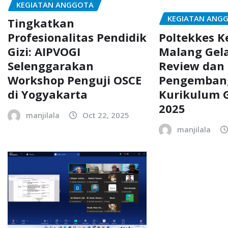
KEGIATAN ANGGOTA
KEGIATAN ANG
Tingkatkan
Poltekkes 
Profesionalitas Pendidik
Malang Gel
Gizi: AIPVOGI
Review dan
Selenggarakan
Pengemban
Workshop Penguji OSCE
Kurikulum G
di Yogyakarta
2025
manjilala
Oct 22, 2025
manjilala