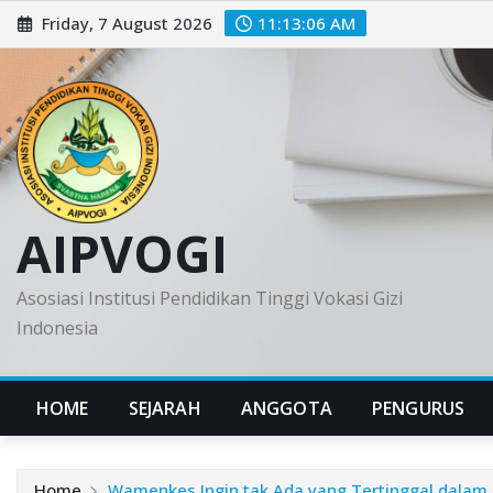
Skip
Friday, 7 August 2026
11:13:07 AM
to
content
AIPVOGI
Asosiasi Institusi Pendidikan Tinggi Vokasi Gizi
Indonesia
HOME
SEJARAH
ANGGOTA
PENGURUS
Home
Wamenkes Ingin tak Ada yang Tertinggal dalam 