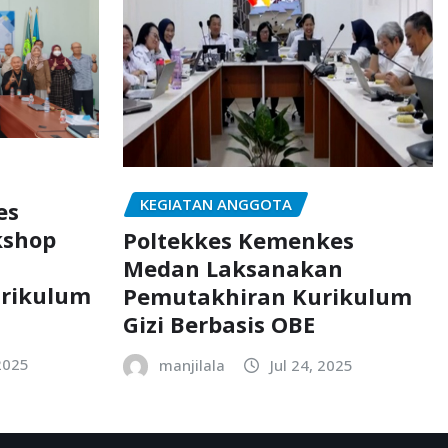
KEGIATAN ANGGOTA
es
kshop
Poltekkes Kemenkes
Medan Laksanakan
rikulum
Pemutakhiran Kurikulum
Gizi Berbasis OBE
2025
manjilala
Jul 24, 2025