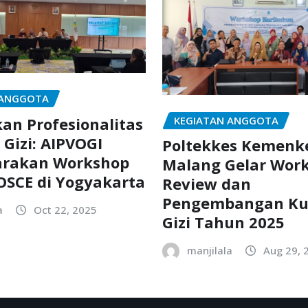
 ANGGOTA
KEGIATAN ANGGOTA
an Profesionalitas
 Gizi: AIPVOGI
Poltekkes Kemenk
arakan Workshop
Malang Gelar Wor
OSCE di Yogyakarta
Review dan
Pengembangan Ku
a
Oct 22, 2025
Gizi Tahun 2025
manjilala
Aug 29, 