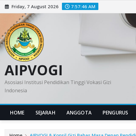
Skip
Friday, 7 August 2026
7:57:47 AM
to
content
AIPVOGI
Asosiasi Institusi Pendidikan Tinggi Vokasi Gizi
Indonesia
HOME
SEJARAH
ANGGOTA
PENGURUS
Home
AIPVOGI & Konsil Gizi Bahas Masa Depan Pendidi