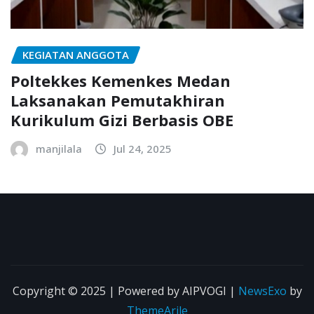
KEGIATAN ANGGOTA
Poltekkes Kemenkes Medan
Laksanakan Pemutakhiran
Kurikulum Gizi Berbasis OBE
manjilala
Jul 24, 2025
Copyright © 2025 | Powered by AIPVOGI
|
NewsExo
by
ThemeArile