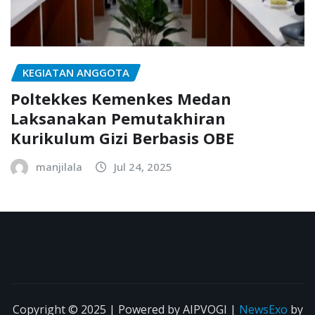
KEGIATAN ANGGOTA
Poltekkes Kemenkes Medan
Laksanakan Pemutakhiran
Kurikulum Gizi Berbasis OBE
manjilala
Jul 24, 2025
Copyright © 2025 | Powered by AIPVOGI
|
NewsExo
by