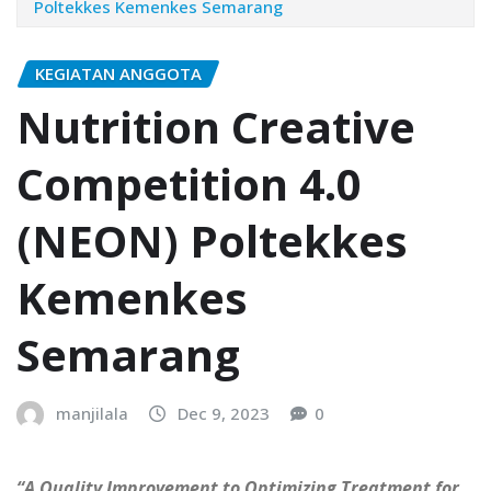
Poltekkes Kemenkes Semarang
KEGIATAN ANGGOTA
Nutrition Creative
Competition 4.0
(NEON) Poltekkes
Kemenkes
Semarang
manjilala
Dec 9, 2023
0
“A Quality Improvement to Optimizing Treatment for