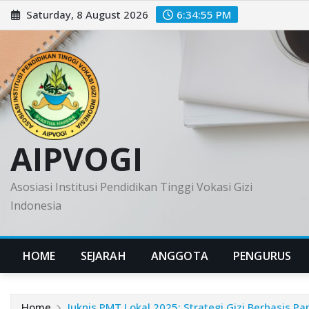
Skip
Saturday, 8 August 2026
6:34:56 PM
to
content
AIPVOGI
Asosiasi Institusi Pendidikan Tinggi Vokasi Gizi
Indonesia
HOME
SEJARAH
ANGGOTA
PENGURUS
Home
Juknis PMT Lokal 2025: Strategi Gizi Berbasis P