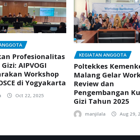
 ANGGOTA
KEGIATAN ANGGOTA
an Profesionalitas
 Gizi: AIPVOGI
Poltekkes Kemenk
arakan Workshop
Malang Gelar Wor
OSCE di Yogyakarta
Review dan
Pengembangan Ku
a
Oct 22, 2025
Gizi Tahun 2025
manjilala
Aug 29, 